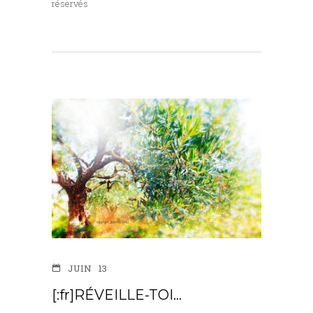
réservés
JUIN
13
[:fr]RÉVEILLE-TOI…