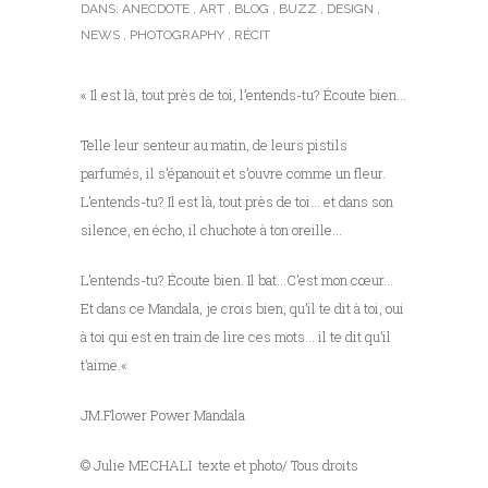
DANS:
ANECDOTE
,
ART
,
BLOG
,
BUZZ
,
DESIGN
,
NEWS
,
PHOTOGRAPHY
,
RÉCIT
« Il est là, tout près de toi, l’entends-tu? Écoute bien…
Telle leur senteur au matin, de leurs pistils
parfumés, il s’épanouit et s’ouvre comme un fleur.
L’entends-tu? Il est là, tout près de toi… et dans son
silence, en écho, il chuchote à ton oreille…
L’entends-tu? Écoute bien. Il bat…C’est mon cœur…
Et dans ce Mandala, je crois bien, qu’il te dit à toi, oui
à toi qui est en train de lire ces mots… il te dit qu’il
t’aime.
«
JM.Flower Power Mandala
© Julie MECHALI texte et photo/ Tous droits