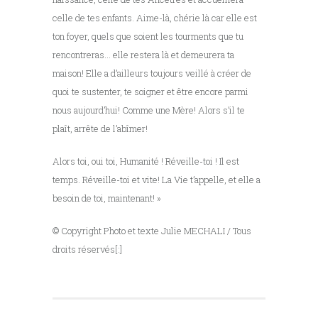
celle de tes enfants. Aime-là, chérie là car elle est
ton foyer, quels que soient les tourments que tu
rencontreras… elle restera là et demeurera ta
maison! Elle a d’ailleurs toujours veillé à créer de
quoi te sustenter, te soigner et être encore parmi
nous aujourd’hui! Comme une Mère! Alors s’il te
plaît, arrête de l’abîmer!
Alors toi, oui toi, Humanité ! Réveille-toi ! Il est
temps. Réveille-toi et vite! La Vie t’appelle, et elle a
besoin de toi, maintenant! »
© Copyright Photo et texte Julie MECHALI / Tous
droits réservés[:]