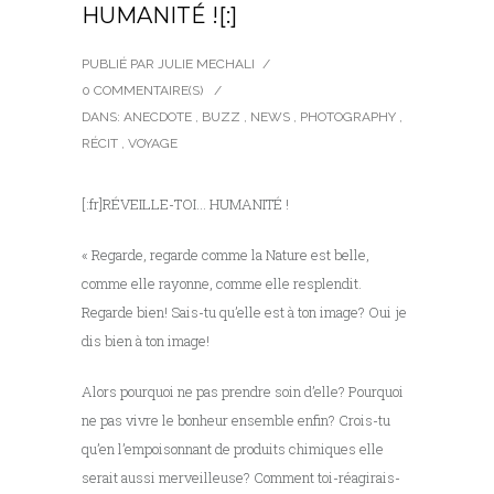
HUMANITÉ ![:]
PUBLIÉ PAR JULIE MECHALI
/
0 COMMENTAIRE(S)
/
DANS:
ANECDOTE
,
BUZZ
,
NEWS
,
PHOTOGRAPHY
,
RÉCIT
,
VOYAGE
[:fr]RÉVEILLE-TOI… HUMANITÉ !
« Regarde, regarde comme la Nature est belle,
comme elle rayonne, comme elle resplendit.
Regarde bien! Sais-tu qu’elle est à ton image? Oui je
dis bien à ton image!
Alors pourquoi ne pas prendre soin d’elle? Pourquoi
ne pas vivre le bonheur ensemble enfin? Crois-tu
qu’en l’empoisonnant de produits chimiques elle
serait aussi merveilleuse? Comment toi-réagirais-