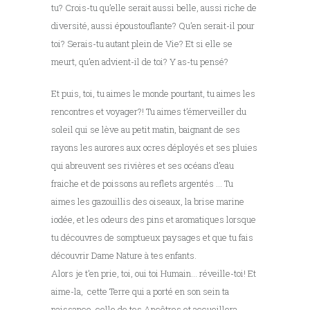
tu? Crois-tu qu’elle serait aussi belle, aussi riche de
diversité, aussi époustouflante? Qu’en serait-il pour
toi? Serais-tu autant plein de Vie? Et si elle se
meurt, qu’en advient-il de toi? Y as-tu pensé?
Et puis, toi, tu aimes le monde pourtant, tu aimes les
rencontres et voyager?! Tu aimes t’émerveiller du
soleil qui se lève au petit matin, baignant de ses
rayons les aurores aux ocres déployés et ses pluies
qui abreuvent ses rivières et ses océans d’eau
fraiche et de poissons au reflets argentés … Tu
aimes les gazouillis des oiseaux, la brise marine
iodée, et les odeurs des pins et aromatiques lorsque
tu découvres de somptueux paysages et que tu fais
découvrir Dame Nature à tes enfants.
Alors je t’en prie, toi, oui toi Humain… réveille-toi! Et
aime-la, cette Terre qui a porté en son sein ta
naissance, celle de tes Ancêtres et accueillera